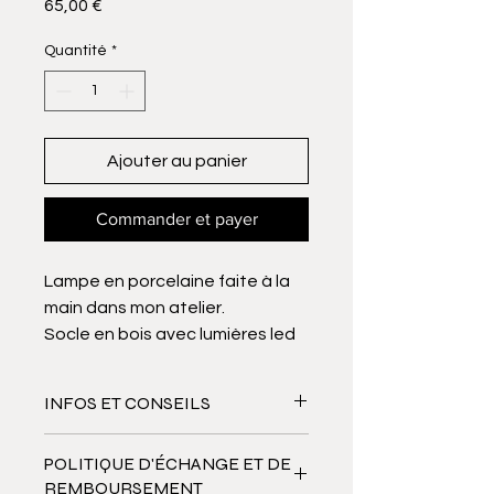
Prix
65,00 €
Quantité
*
Ajouter au panier
Commander et payer
Lampe en porcelaine faite à la
main dans mon atelier.
Socle en bois avec lumières led
intégrées et interrupteur. Prise
USB/CE fournie.
INFOS ET CONSEILS
Taille S : diamètre 10 cm /
hauteur 11 cm
Porcelaine coulée et gravée à la
POLITIQUE D'ÉCHANGE ET DE
main, cuite à haute température à
REMBOURSEMENT
1280°. Vous pouvez facilement la
NOTA : Comme tout produit de