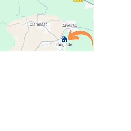
CHRISTINE GOMEZ
CREATION
30980 Langlade, France
christinegomez . creation @ gmail .
com