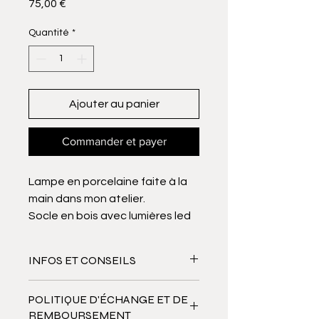
Prix
75,00 €
Quantité
*
Ajouter au panier
Commander et payer
Lampe en porcelaine faite à la
main dans mon atelier.
Socle en bois avec lumières led
intégrées et interrupteur. Prise
USB/CE fournie.
INFOS ET CONSEILS
Taille M : diamètre 10 cm /
Porcelaine coulée et gravée à la
POLITIQUE D'ÉCHANGE ET DE
hauteur 14 cm
main, cuite à haute température à
REMBOURSEMENT
1280°. Vous pouvez facilement la