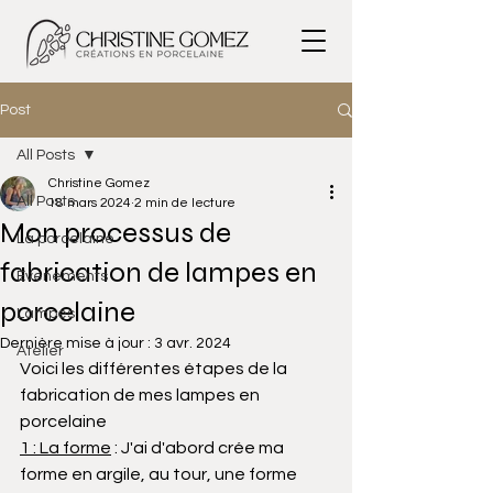
Post
All Posts
Christine Gomez
All Posts
18 mars 2024
2 min de lecture
Mon processus de
La porcelaine
fabrication de lampes en
Evenements
porcelaine
Lampes
Dernière mise à jour :
3 avr. 2024
Atelier
Voici les différentes étapes de la 
fabrication de mes lampes en 
porcelaine
1 : La forme
 : J'ai d'abord crée ma 
forme en argile, au tour, une forme 